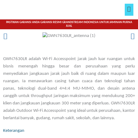
Lewati
Men
ke
konten
PASTIKAN GARANSI ANDA GARANSI RESMI GRANDSTREAM INDONESIA UNTUK JAMINAN PURNA
JUAL
GWN7630LR adalah Wi-Fi Accesspoint jarak jauh luar ruangan untuk
bisnis menengah hingga besar dan perusahaan yang perlu
menyediakan jangkauan jarak jauh baik di ruang dalam maupun luar
ruangan. Ia menawarkan casing tahan cuaca dan teknologi tahan
panas, teknologi dual-band 4×4:4 MU-MIMO, dan desain antena
canggih untuk throughput jaringan maksimum yang mendukung 200+
klien dan jangkauan jangkauan 300 meter yang diperluas. GWN7630LR
adalah Outdoor Wi-Fi Accesspoint yang ideal untuk perusahaan, kantor
berlantai banyak, gudang, rumah sakit, sekolah, dan lainnya.
Keterangan