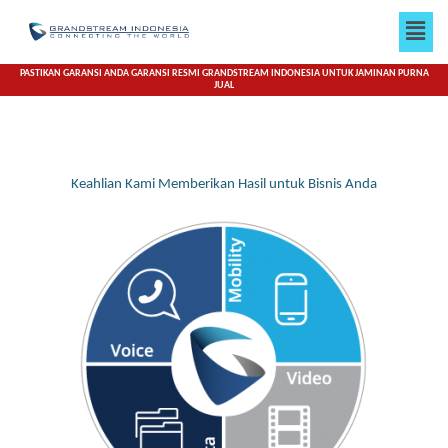
Lewati
Men
ke
konten
PASTIKAN GARANSI ANDA GARANSI RESMI GRANDSTREAM INDONESIA UNTUK JAMINAN PURNA
JUAL
Keahlian Kami Memberikan Hasil untuk Bisnis Anda