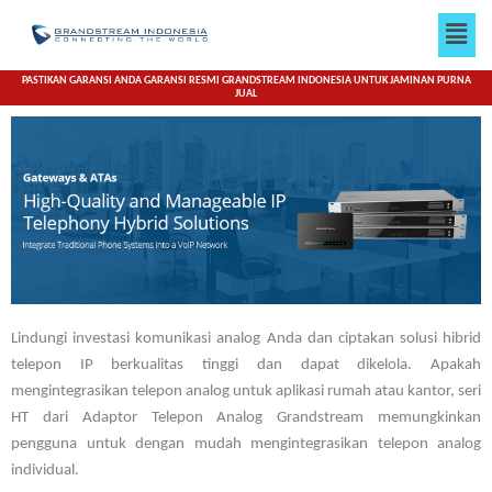
Lewati
Men
ke
konten
PASTIKAN GARANSI ANDA GARANSI RESMI GRANDSTREAM INDONESIA UNTUK JAMINAN PURNA
JUAL
Lindungi investasi komunikasi analog Anda dan ciptakan solusi hibrid
telepon IP berkualitas tinggi dan dapat dikelola.
Apakah
mengintegrasikan telepon analog untuk aplikasi rumah atau kantor, seri
HT dari Adaptor Telepon Analog Grandstream memungkinkan
pengguna untuk dengan mudah mengintegrasikan telepon analog
individual.