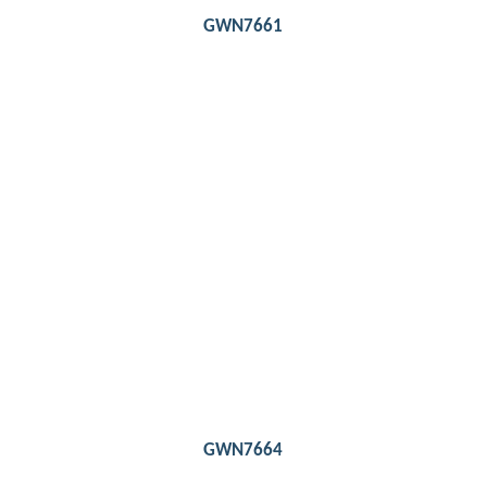
GWN7661
Detail
Throughput nirkabel agregat 3,55Gbps,
throughput kabel agregat 3,5Gbps
Dual-band 4×4:4 MUMIMO dengan teknologi
DL/UL OFDMA
Jangkauan jangkauan hingga 175 meter
Mendukung 750+ perangkat klien Wi-Fi
bersamaan
GWN7664