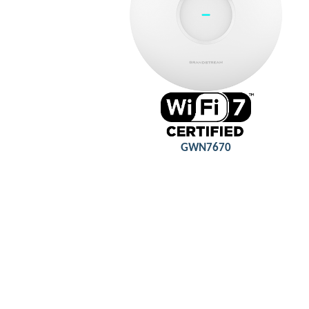
3.6Gbps aggregate wireless throughput, 5Gbps
aggregate wired throughput
Integrated Wi-Fi 7 & 2×2:2 MIMO with MLO,
4KQAM, MRU,
Detail
GWN7670
3 Gbps wireless throughput and 4x Gigabit
wireline ports
2×2:2 (2.4G) and 3×3:2 (5G) MU-MIMO and
OFDMA technology
Supports up to 256 concurrent Wi-Fi client
devices
Self-power adaptation upon auto-detection of PoE