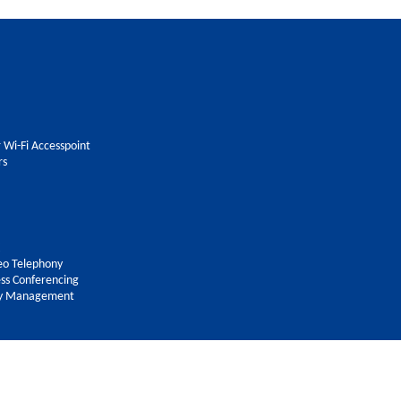
 Wi-Fi Accesspoint
rs
eo Telephony
ss Conferencing
ity Management
©2023 Grandstream Indonesia.