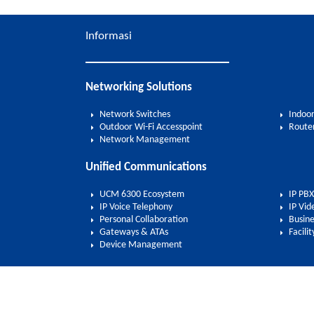
Informasi
Networking Solutions
Network Switches
Indoor
Outdoor Wi-Fi Accesspoint
Route
Network Management
Unified Communications
UCM 6300 Ecosystem
IP PBX
IP Voice Telephony
IP Vid
Personal Collaboration
Busine
Gateways & ATAs
Facil
Device Management