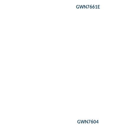
or PoE+
GWN7661E
Detail
3Gbps aggregate wireless throughput, 4x Gigabit
wireline speed
Up to 100 meters coverage range
Self power adaptation upon auto detection of
PoE/PoE+ and PSE
Anti-hacking secure boot and critical data/control
lockdown via digital signatures, unique security
certificate/random default password per device
GWN7604