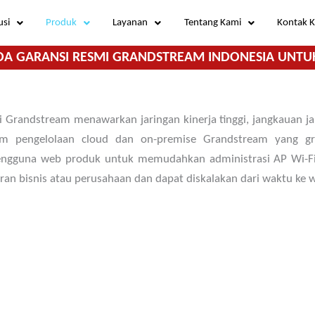
usi
Produk
Layanan
Tentang Kami
Kontak 
DA GARANSI RESMI GRANDSTREAM INDONESIA UNTU
 Grandstream menawarkan jaringan kinerja tinggi, jangkauan jan
 pengelolaan cloud dan on-premise Grandstream yang grat
guna web produk untuk memudahkan administrasi AP Wi-Fi yan
an bisnis atau perusahaan dan dapat diskalakan dari waktu ke 
5.4Gbps aggregate wireless throughput, 3.5