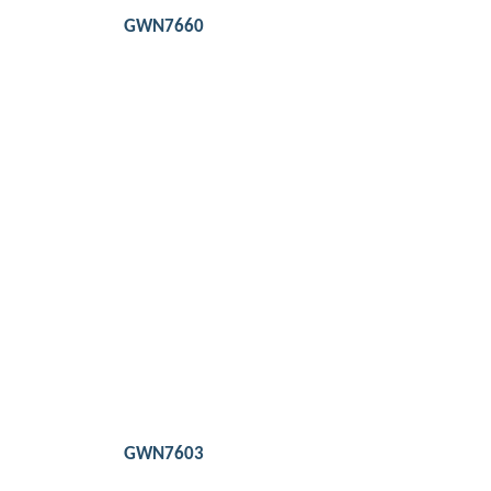
GWN7660
Detail
1.27Gbps aggregate wireless throughput, 1x
Gigabit and 3x Gigabit wireline speed
Up to 100 meters coverage range
Self power adaptation upon auto detection of
PoE/PoE+ and PSE
Anti-hacking secure boot and critical data/control
lockdown via digital signatures, unique security
certificate/random default password per device
GWN7603