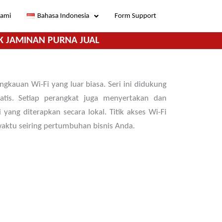
Kami
Bahasa Indonesia
Form Support
K JAMINAN PURNA JUAL
gkauan Wi-Fi yang luar biasa. Seri ini didukung
is. Setiap perangkat juga menyertakan dan
g diterapkan secara lokal. Titik akses Wi-Fi
waktu seiring pertumbuhan bisnis Anda.
6Gbps aggregate wireless throughput, 5Gbps