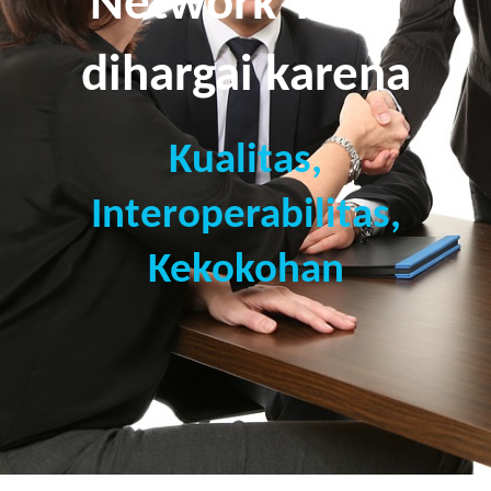
Network Telah
dihargai karena
Kualitas,
Interoperabilitas,
Kekokohan