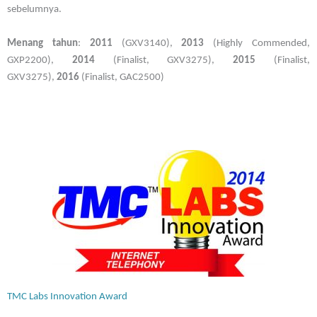
sebelumnya.
Menang tahun
:
2011
(GXV3140),
2013
(Highly Commended,
GXP2200),
2014
(Finalist, GXV3275),
2015
(Finalist,
GXV3275),
2016
(Finalist, GAC2500)
TMC Labs Innovation Award