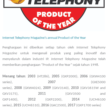
Internet Telephony Magazine’s annual Product of the Year
Penghargaan ini diberikan setiap tahun oleh
Internet Telephony
Magazine
untuk mengenali produk yang paling inovatif dan
menyeluruh dalam industri IP.
Internet Telephony Magazine
telah
memberikan penghargaan “Product of the Year” sejak tahun 1998.
Menang tahun
:
2003
(HT286),
2005
(GXP2000),
2006
(GXW4100
series),
2007
(GXE5000
series),
2008
(GXW4024),
2009
(GXV3140),
2010
(GXV3615W and
GXV3175),
2011
(GXV3500 and
GXP1400),
2012
(GXP2200),
2014
(UCM6100
series),
2015
(UCM6510),
2016
(GAC2500),
2017
(GXP1700 series)