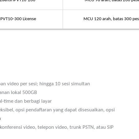
Lisensi IPVT10-200
MCU 98 arah, batas 200 pese
IPVT10-300 License
MCU 120 arah, batas 300 pes
 video per sesi; hingga 10 sesi simultan
anan lokal 500GB
-time dan berbagi layar
eksibel, opsi pendaftaran yang dapat disesuaikan, opsi
a
konferensi video, telepon video, trunk PSTN, atau SIP