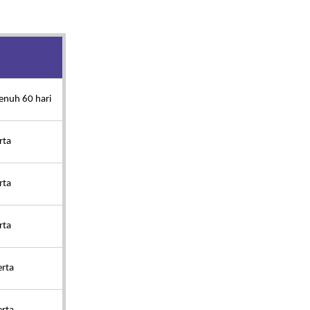
enuh 60 hari
rta
rta
rta
rta