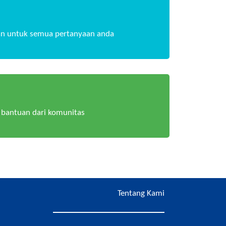
n untuk semua pertanyaan anda
bantuan dari komunitas
Tentang Kami