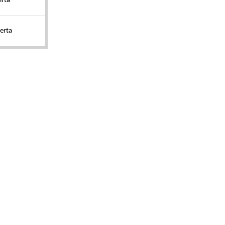
rta
erta