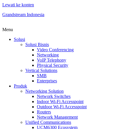
Lewati ke konten
Grandstream Indonesia
Menu
Solusi
Solusi Bisnis
Video Conferencing
Networking
VoIP Telephony
Physical Security
Vertical Solutions
SMB
Enterprises
Produk
Networking Solution
Network Switches
Indoor Wi-Fi Accesspoint
Outdoor Wi-Fi Accesspoint
Routers
Network Management
Unified Communications
UCM6300 Ecosystem