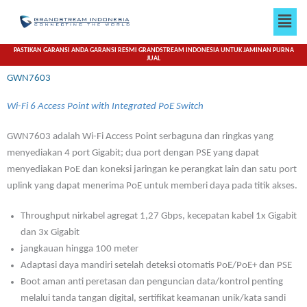
Lewati
Men
ke
konten
PASTIKAN GARANSI ANDA GARANSI RESMI GRANDSTREAM INDONESIA UNTUK JAMINAN PURNA
JUAL
GWN7603
Wi-Fi 6 Access Point with Integrated PoE Switch
GWN7603 adalah Wi-Fi Access Point serbaguna dan ringkas yang
menyediakan 4 port Gigabit; dua port dengan PSE yang dapat
menyediakan PoE dan koneksi jaringan ke perangkat lain dan satu port
uplink yang dapat menerima PoE untuk memberi daya pada titik akses.
Throughput nirkabel agregat 1,27 Gbps, kecepatan kabel 1x Gigabit
dan 3x Gigabit
jangkauan hingga 100 meter
Adaptasi daya mandiri setelah deteksi otomatis PoE/PoE+ dan PSE
Boot aman anti peretasan dan penguncian data/kontrol penting
melalui tanda tangan digital, sertifikat keamanan unik/kata sandi