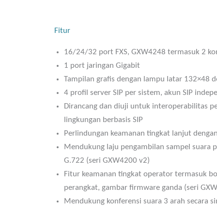
Fitur
16/24/32 port FXS, GXW4248 termasuk 2 kon
1 port jaringan Gigabit
Tampilan grafis dengan lampu latar 132×48
4 profil server SIP per sistem, akun SIP inde
Dirancang dan diuji untuk interoperabilitas 
lingkungan berbasis SIP
Perlindungan keamanan tingkat lanjut denga
Mendukung laju pengambilan sampel suara pit
G.722 (seri GXW4200 v2)
Fitur keamanan tingkat operator termasuk boot
perangkat, gambar firmware ganda (seri GX
Mendukung konferensi suara 3 arah secara s