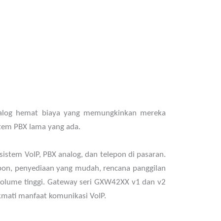
nalog hemat biaya yang memungkinkan mereka
stem PBX lama yang ada.
stem VoIP, PBX analog, dan telepon di pasaran.
epon, penyediaan yang mudah, rencana panggilan
 volume tinggi. Gateway seri GXW42XX v1 dan v2
mati manfaat komunikasi VoIP.