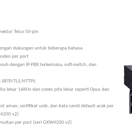
ektor Telco 50-pin
 dengan dukungan untuk beberapa bahasa
penden per port
penuh dengan IP-PBX terkemuka, soft-switch, dan
n SRTP/TLS/HTTPS
a lebar 16KHz dan codec pita lebar seperti Opus dan
 aman, sertifikat unik, dan kata sandi default acak per
W4200 v2)
imultan per port (seri GXW4200 v2)