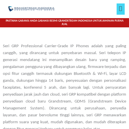
Lewati
Men
ke
konten
PASTIKAN GARANSI ANDA GARANSI RESMI GRANDSTREAM INDONESIA UNTUK JAMINAN PURNA
JUAL
Seri GRP Professional Carrier-Grade IP Phones adalah yang paling
canggih, yang dirancang untuk penyebaran massal. Seri telepon IP
generasi mendatang ini menampilkan desain baru yang ramping,
pengalaman pengguna yang dibayangkan ulang, firmware terpadu dan
opsi fitur canggih termasuk dukungan Bluetooth & Wi-Fi, layar LCD
ganda, dukungan hingga 14 baris, penyesuaian dengan personalisasi
faceplates, konferensi 5 arah, dan banyak lagi. Untuk persyaratan
penyediaan jarak jauh dan cloud, seri GRP kompatibel dengan platform
penyediaan cloud baru Grandstream, GDMS (Grandstream Device
Management System). Dirancang untuk perusahaan, penyedia
layanan, dan pasar bervolume tinggi lainnya, seri GRP menawarkan
platform suara yang kuat, mudah digunakan, dan mudah diterapkan