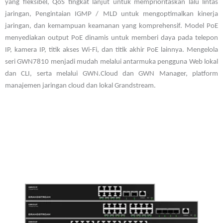
yang fleksibel, QoS tingkat lanjut untuk memprioritaskan lalu lintas
jaringan, Pengintaian IGMP / MLD untuk mengoptimalkan kinerja
jaringan, dan kemampuan keamanan yang komprehensif. Model PoE
menyediakan output PoE dinamis untuk memberi daya pada telepon
IP, kamera IP, titik akses Wi-Fi, dan titik akhir PoE lainnya. Mengelola
seri GWN7810 menjadi mudah melalui antarmuka pengguna Web lokal
dan CLI, serta melalui GWN.Cloud dan GWN Manager, platform
manajemen jaringan cloud dan lokal Grandstream.
8/16/24 Gigabit Ethernet ports and 2/4 Gigabit SFP ports