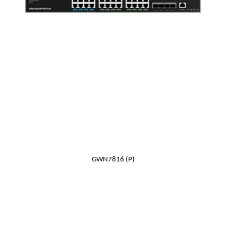
Detail
GWN7811(P) - GWN7812(P) - GWN7833(P
Smart power control to support dynamic PoE/PoE+, PoE++ (GWN7816P)
power allocation per port for the PoE models
GWN7816 (P)
Detail