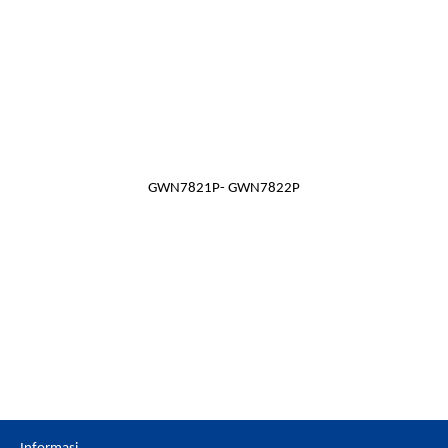
8/24 (GWN7822P – 16 x 1G, 8 x 2.5G) 2.5G Gigabit Ethernet ports and 2/4
10Gigabit SFP+ ports
GWN7821P- GWN7822P
Detail