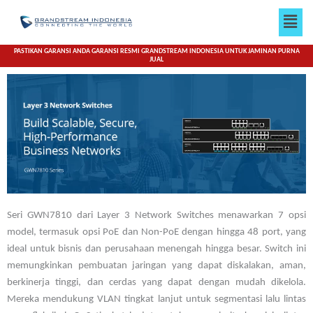
Lewati
Men
ke
konten
PASTIKAN GARANSI ANDA GARANSI RESMI GRANDSTREAM INDONESIA UNTUK JAMINAN PURNA
JUAL
Seri GWN7810 dari Layer 3 Network Switches menawarkan 7 opsi
model, termasuk opsi PoE dan Non-PoE dengan hingga 48 port, yang
ideal untuk bisnis dan perusahaan menengah hingga besar. Switch ini
memungkinkan pembuatan jaringan yang dapat diskalakan, aman,
berkinerja tinggi, dan cerdas yang dapat dengan mudah dikelola.
Mereka mendukung VLAN tingkat lanjut untuk segmentasi lalu lintas