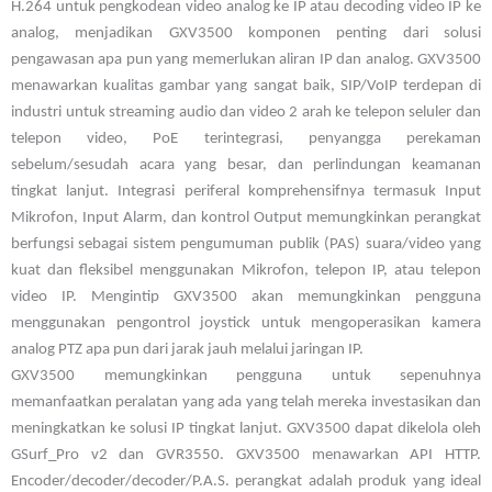
H.264 untuk pengkodean video analog ke IP atau decoding video IP ke
analog, menjadikan GXV3500 komponen penting dari solusi
pengawasan apa pun yang memerlukan aliran IP dan analog. GXV3500
menawarkan kualitas gambar yang sangat baik, SIP/VoIP terdepan di
industri untuk streaming audio dan video 2 arah ke telepon seluler dan
telepon video, PoE terintegrasi, penyangga perekaman
sebelum/sesudah acara yang besar, dan perlindungan keamanan
tingkat lanjut. Integrasi periferal komprehensifnya termasuk Input
Mikrofon, Input Alarm, dan kontrol Output memungkinkan perangkat
berfungsi sebagai sistem pengumuman publik (PAS) suara/video yang
kuat dan fleksibel menggunakan Mikrofon, telepon IP, atau telepon
video IP. Mengintip GXV3500 akan memungkinkan pengguna
menggunakan pengontrol joystick untuk mengoperasikan kamera
analog PTZ apa pun dari jarak jauh melalui jaringan IP.
GXV3500 memungkinkan pengguna untuk sepenuhnya
memanfaatkan peralatan yang ada yang telah mereka investasikan dan
meningkatkan ke solusi IP tingkat lanjut. GXV3500 dapat dikelola oleh
GSurf_Pro v2 dan GVR3550. GXV3500 menawarkan API HTTP.
Encoder/decoder/decoder/P.A.S. perangkat adalah produk yang ideal