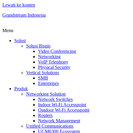
Lewati ke konten
Grandstream Indonesia
Menu
Solusi
Solusi Bisnis
Video Conferencing
Networking
VoIP Telephony
Physical Security
Vertical Solutions
SMB
Enterprises
Produk
Networking Solution
Network Switches
Indoor Wi-Fi Accesspoint
Outdoor Wi-Fi Accesspoint
Routers
Network Management
Unified Communications
UCM6300 Ecosystem