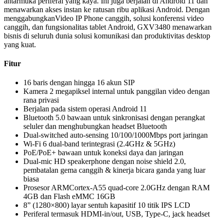
antarmuka periferal yang kaya. Ini juga berjalan di Android 11 dan
menawarkan akses instan ke ratusan ribu aplikasi Android. Dengan
menggabungkanVideo IP Phone canggih, solusi konferensi video
canggih, dan fungsionalitas tablet Android, GXV3480 menawarkan
bisnis di seluruh dunia solusi komunikasi dan produktivitas desktop
yang kuat.
Fitur
16 baris dengan hingga 16 akun SIP
Kamera 2 megapiksel internal untuk panggilan video dengan
rana privasi
Berjalan pada sistem operasi Android 11
Bluetooth 5.0 bawaan untuk sinkronisasi dengan perangkat
seluler dan menghubungkan headset Bluetooth
Dual-switched auto-sensing 10/100/1000Mbps port jaringan
Wi-Fi 6 dual-band terintegrasi (2.4GHz & 5GHz)
PoE/PoE+ bawaan untuk koneksi daya dan jaringan
Dual-mic HD speakerphone dengan noise shield 2.0,
pembatalan gema canggih & kinerja bicara ganda yang luar
biasa
Prosesor ARMCortex-A55 quad-core 2.0GHz dengan RAM
4GB dan Flash eMMC 16GB
8” (1280×800) layar sentuh kapasitif 10 titik IPS LCD
Periferal termasuk HDMI-in/out, USB, Type-C, jack headset