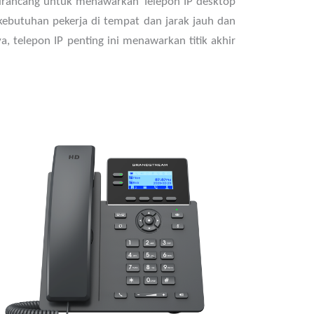
dirancang untuk menawarkan Telepon IP desktop
ebutuhan pekerja di tempat dan jarak jauh dan
 telepon IP penting ini menawarkan titik akhir
2 baris, 4 akun SIP,
Didukung oleh GDMS yang menyediakan
antarmuka terpusat untuk mengonfigurasi,
menyediakan, mengelola, dan memantau
perangkat Grandstream
Dukungan Electronic Hook Switch (EHS) untuk
headset Plantronics, Jabra, dan Sennheiser
Detail