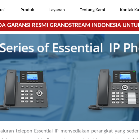
usi
Produk
Layanan
Tentang Kami
Kontak K
DA GARANSI RESMI GRANDSTREAM INDONESIA UNTU
, saluran telepon Essential IP menyediakan perangkat yang se