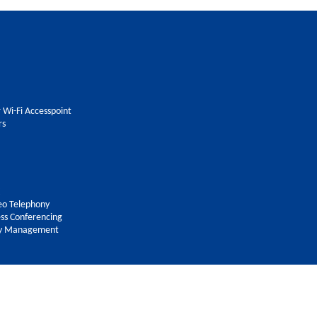
 Wi-Fi Accesspoint
rs
eo Telephony
ss Conferencing
ity Management
©2023 Grandstream Indonesia.