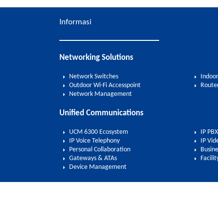
Informasi
Networking Solutions
Network Switches
Indoor
Outdoor Wi-Fi Accesspoint
Route
Network Management
Unified Communications
UCM 6300 Ecosystem
IP PBX
IP Voice Telephony
IP Vid
Personal Collaboration
Busine
Gateways & ATAs
Facil
Device Management