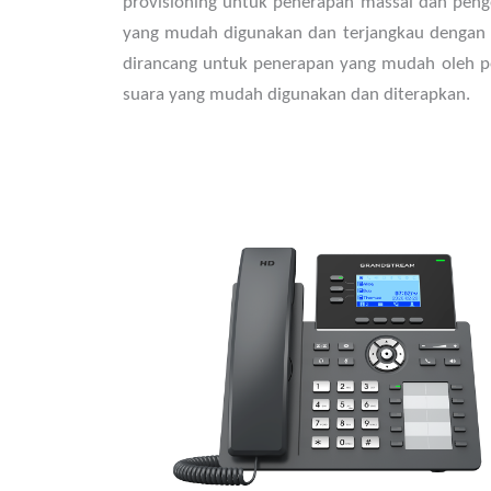
provisioning untuk penerapan massal dan peng
yang mudah digunakan dan terjangkau dengan de
dirancang untuk penerapan yang mudah oleh per
suara yang mudah digunakan dan diterapkan.
3 baris, 6 akun SIP, hingga 3 tampilan panggilan
Didukung oleh GDMS yang menyediakan
antarmuka terpusat untuk mengonfigurasi,
menyediakan, mengelola, dan memantau
perangkat Grandstream
Dukungan Electronic Hook Switch (EHS) untuk
headset Plantronics, Jabra, dan Sennheiser
Detail