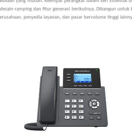
elolaan yang mudah. Keempat perangkat dalam seri Essential 
sain ramping dan fitur generasi berikutnya. Dibangun untuk k
usahaan, penyedia layanan, dan pasar bervolume tinggi lainnya,
3 baris, 6 akun SIP, hingga 3 tampilan panggilan
Didukung oleh GDMS yang menyediakan
antarmuka terpusat untuk mengonfigurasi,
menyediakan, mengelola, dan memantau
perangkat Grandstream
Dukungan Electronic Hook Switch (EHS) untuk
headset Plantronics, Jabra, dan Sennheiser
Detail