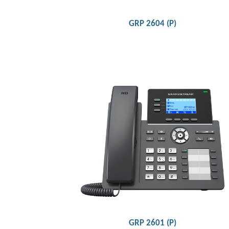
GRP 2604 (P)
2 baris, 2 akun SIP, hingga 3 tampilan panggilan
Didukung oleh GDMS yang menyediakan
antarmuka terpusat untuk mengonfigurasi,
menyediakan, mengelola, dan memantau
perangkat Grandstream
Dukungan Electronic Hook Switch (EHS) untuk
headset Plantronics, Jabra, dan Sennheiser
Detail
GRP 2601 (P)