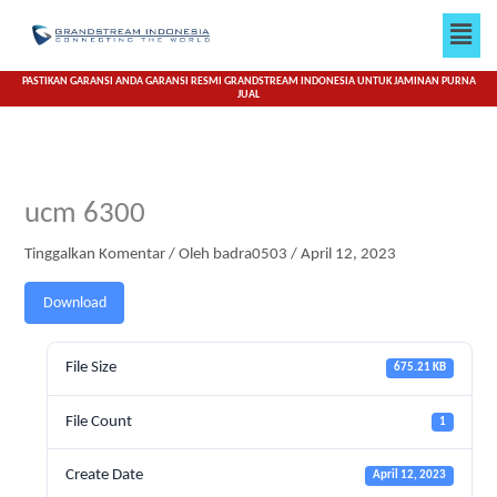
Lewati
Men
ke
konten
PASTIKAN GARANSI ANDA GARANSI RESMI GRANDSTREAM INDONESIA UNTUK JAMINAN PURNA
JUAL
ucm 6300
Tinggalkan Komentar
/ Oleh
badra0503
/
April 12, 2023
Download
File Size
675.21 KB
File Count
1
Create Date
April 12, 2023