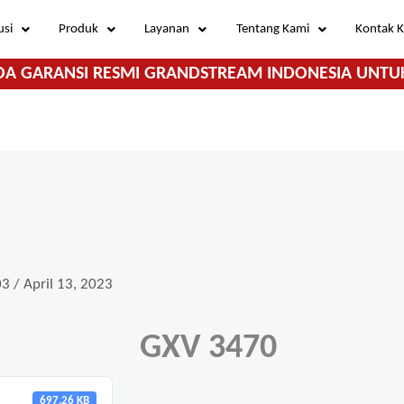
usi
Produk
Layanan
Tentang Kami
Kontak 
DA GARANSI RESMI GRANDSTREAM INDONESIA UNTU
03
/
April 13, 2023
GXV 3470
697.26 KB