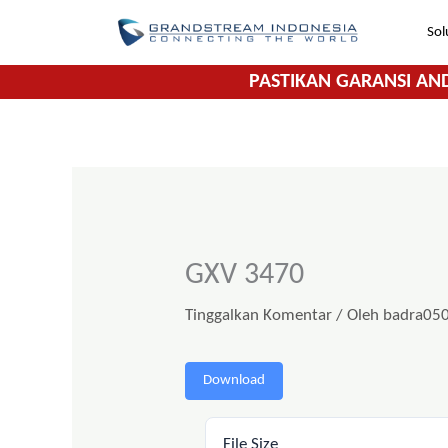
Lewati
Sol
ke
konten
PASTIKAN GARANSI AN
GXV 3470
Tinggalkan Komentar
/ Oleh
badra05
Download
File Size