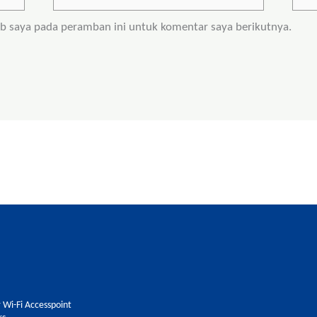
Web
eb saya pada peramban ini untuk komentar saya berikutnya.
 Wi-Fi Accesspoint