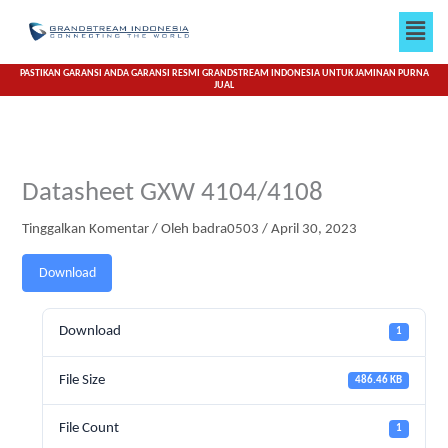
Lewati
Men
ke
konten
PASTIKAN GARANSI ANDA GARANSI RESMI GRANDSTREAM INDONESIA UNTUK JAMINAN PURNA
JUAL
Datasheet GXW 4104/4108
Tinggalkan Komentar
/ Oleh
badra0503
/
April 30, 2023
Download
Download
1
File Size
486.46 KB
File Count
1