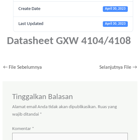
Create Date
April 30, 2023
Last Updated
April 30, 2023
Datasheet GXW 4104/4108
←
File Sebelumnya
Selanjutnya File
→
Tinggalkan Balasan
Alamat email Anda tidak akan dipublikasikan.
Ruas yang
wajib ditandai
*
Komentar
*