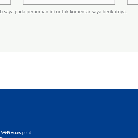
Web
eb saya pada peramban ini untuk komentar saya berikutnya.
 Wi-Fi Accesspoint