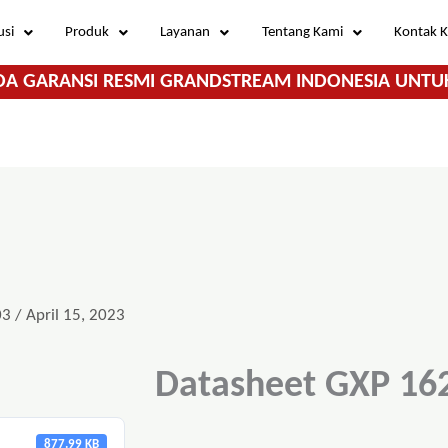
usi
Produk
Layanan
Tentang Kami
Kontak 
DA GARANSI RESMI GRANDSTREAM INDONESIA UNTU
03
/
April 15, 2023
Datasheet GXP 16
877.99 KB