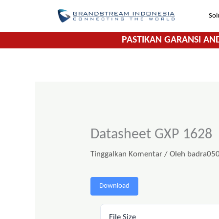
Lewati
Sol
ke
konten
PASTIKAN GARANSI AN
Datasheet GXP 1628
Tinggalkan Komentar
/ Oleh
badra05
Download
File Size